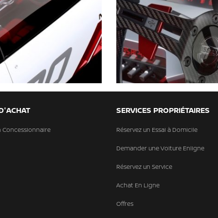
 D'ACHAT
SERVICES PROPRIÉTAIRES
n Concessionnaire
Réservez un Essai à Domicile
Demander une Voiture Enligne
Réservez un Service
Achat En Ligne
Offres