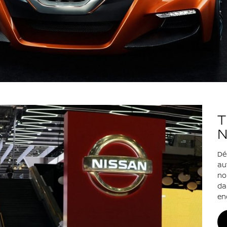
T
N
Dé
au
no
da
en