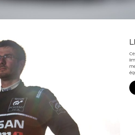
L
Ce
li
me
éq