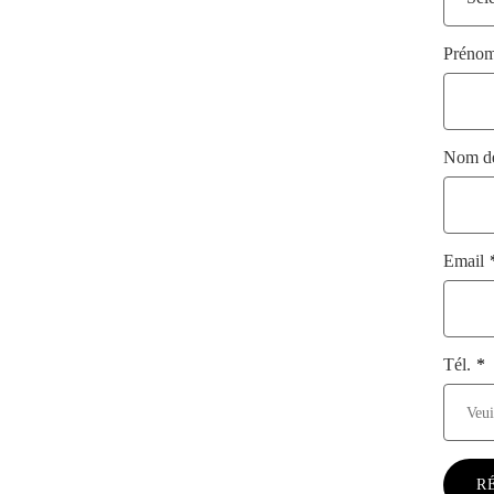
Préno
Nom de
Email
Tél.
R